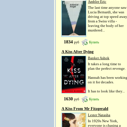
Ambler Eric
The last time anyone saw
Lucia Bernardi, she was
driving at top speed awa
from a Swiss villa -
leaving the body of her
murdered...
1834
руб
Купить
A Kiss After Dying
Banker Ashok
It takes a long time to
plan the perfect revenge.
Hannah has been workin
on it for decades.
It has to look like they...
1630
руб
Купить
A Kiss From Mr Fitzgerald
Lester Natasha
In 1920s New York,
everyone is chasing a