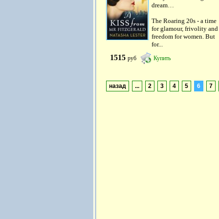
dream…
The Roaring 20s - a time
for glamour, frivolity and
freedom for women. But
for...
1515
руб
Купить
назад
...
2
3
4
5
6
7