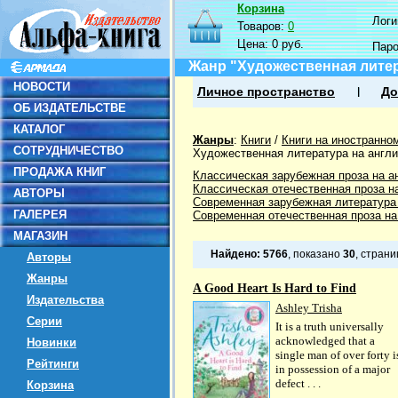
Корзина
Логин
Товаров:
0
Цена:
0 руб.
Пар
Жанр "Художественная литер
НОВОСТИ
Личное пространство
До
ОБ ИЗДАТЕЛЬСТВЕ
КАТАЛОГ
Жанры
:
Книги
/
Книги на иностранно
СОТРУДНИЧЕСТВО
Художественная литература на англ
ПРОДАЖА КНИГ
Классическая зарубежная проза на а
Классическая отечественная проза на
АВТОРЫ
Современная зарубежная литература
ГАЛЕРЕЯ
Современная отечественная проза на
МАГАЗИН
Найдено:
5766
, показано
30
, стран
Авторы
Жанры
A Good Heart Is Hard to Find
Издательства
Ashley Trisha
Серии
It is a truth universally
acknowledged that a
Новинки
single man of over forty i
Рейтинги
in possession of a major
defect . . .
Корзина