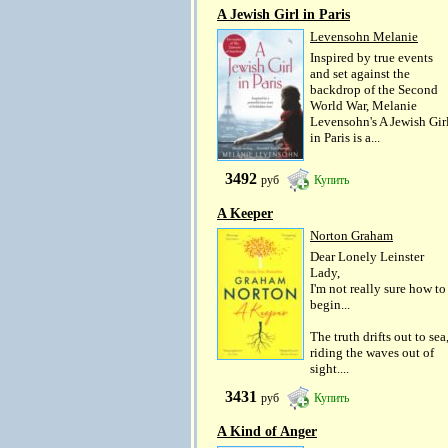
A Jewish Girl in Paris
Levensohn Melanie
Inspired by true events
and set against the
backdrop of the Second
World War, Melanie
Levensohn's A Jewish Gir
in Paris is a...
3492
руб
Купить
A Keeper
Norton Graham
Dear Lonely Leinster
Lady,
I'm not really sure how to
begin...
The truth drifts out to sea
riding the waves out of
sight....
3431
руб
Купить
A Kind of Anger