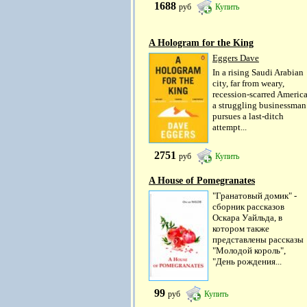
1688
руб
Купить
A Hologram for the King
Eggers Dave
In a rising Saudi Arabian
city, far from weary,
recession-scarred America
a struggling businessman
pursues a last-ditch
attempt...
2751
руб
Купить
A House of Pomegranates
"Гранатовый домик" -
сборник рассказов
Оскара Уайльда, в
котором также
представлены рассказы
"Молодой король",
"День рождения...
99
руб
Купить