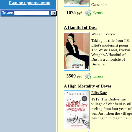
Личное пространство
Cassandra...
1675
Поиск
руб
Купить
A Handful of Dust
Waugh Evelyn
Taking its title from T.S.
Eliot's modernist poem
The Waste Land, Evelyn
Waugh's A Handful of
Dust is a chronicle of
Britain's...
3509
руб
Купить
A High Mortality of Doves
Ellis Kate
1919. The Derbyshire
village of Wenfield is stil
reeling from four years of
war. Just when the village
has begun to regain its...