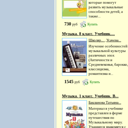
которые помогут
развить музыкальные
способности детей, а
также...
730
руб
Купить
Музыка. 8 класс. Учебник....
Школяр...
,
Усачева...
Изучение особенностей
музыкальной культуры
различных эпох
(Античности и
Средневековья, барокко,
классицизма,
романтизма и...
1545
руб
Купить
Музыка. 1 класс. Учебник. В...
Бакланова Татьяна...
Материал в учебнике
представлен в форме
путешествия по
Музыкальному миру.
Учащиеся знакомятся с