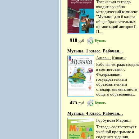
Творческая тетрадь
входит в учебно-
методический комплект
"Музыка" для 6 класса
общеобразовательных
организаций авторов Г.
П....
918
руб
Купить
Музыка. 1 класс. Рабочая...
Алеев...
,
Кичак...
Рабочая тетрадь создан
в соответствии с
Федеральным
государственным
образовательным
стандартом начального
общего образования...
475
руб
Купить
Музыка. 4 класс. Рабочая...
Горбунова Мария...
Тетрадь соответствует
учебной программе и
содержит задания,