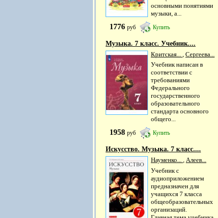
основными понятиями
музыки, а...
1776
руб
Купить
Музыка. 7 класс. Учебник....
Критская...
,
Сергеева...
Учебник написан в
соответствии с
требованиями
Федерального
государственного
образовательного
стандарта основного
общего...
1958
руб
Купить
Искусство. Музыка. 7 класс....
Науменко...
,
Алеев...
Учебник с
аудиоприложением
предназначен для
учащихся 7 класса
общеобразовательных
организаций.
Главная тема учебника