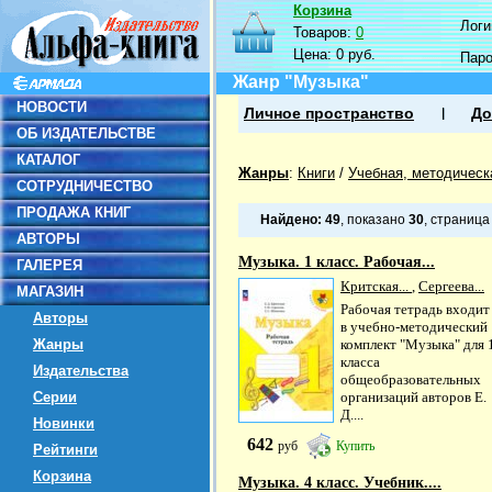
Корзина
Логин
Товаров:
0
Цена:
0 руб.
Пар
Жанр "Музыка"
НОВОСТИ
Личное пространство
До
ОБ ИЗДАТЕЛЬСТВЕ
КАТАЛОГ
Жанры
:
Книги
/
Учебная, методическ
СОТРУДНИЧЕСТВО
ПРОДАЖА КНИГ
Найдено:
49
, показано
30
, страниц
АВТОРЫ
Музыка. 1 класс. Рабочая...
ГАЛЕРЕЯ
Критская...
,
Сергеева...
МАГАЗИН
Рабочая тетрадь входит
Авторы
в учебно-методический
Жанры
комплект "Музыка" для 
класса
Издательства
общеобразовательных
Серии
организаций авторов Е.
Д....
Новинки
642
руб
Купить
Рейтинги
Корзина
Музыка. 4 класс. Учебник....