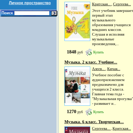
Личное пространство
Критская...
,
Сергеева...
Этот учебник завершае
Поиск
первый этап
музыкального
образования учащихся
младших классов.
Слушая и исполняя
музыкальные
произведения,...
1848
руб
Купить
Музыка. 2 класс. Учебное...
Алеев...
,
Кичак...
Учебное пособие с
аудиоприложением
предназначено для
учащихся 2 класса.
Главная тема года -
"Музыкальная прогулка
- развивает и...
1270
руб
Купить
Музыка. 6 класс. Творческая...
Сергеева...
,
Критская...