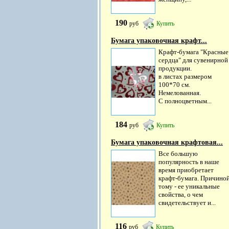
190
руб
Купить
Бумага упаковочная крафт...
Крафт-бумага "Красные
сердца" для сувенирной
продукции.
в листах размером
100*70 см.
Немелованная.
С полноцветным...
184
руб
Купить
Бумага упаковочная крафтовая...
Все большую
популярность в наше
время приобретает
крафт-бумага. Причино
тому - ее уникальные
свойства, о чем
свидетельствует и...
116
руб
Купить