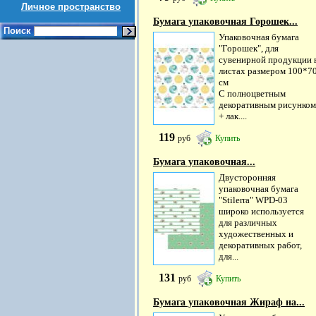
Личное пространство
Бумага упаковочная Горошек...
Поиск
Упаковочная бумага
"Горошек", для
сувенирной продукции 
листах размером 100*7
см
С полноцветным
декоративным рисунком
+ лак....
119
руб
Купить
Бумага упаковочная...
Двусторонняя
упаковочная бумага
"Stilerra" WPD-03
широко используется
для различных
художественных и
декоративных работ,
для...
131
руб
Купить
Бумага упаковочная Жираф на...