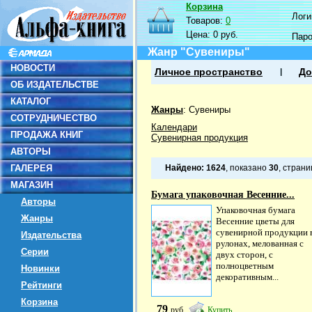
Корзина
Логин
Товаров:
0
Цена:
0 руб.
Пар
Жанр "Сувениры"
НОВОСТИ
Личное пространство
До
ОБ ИЗДАТЕЛЬСТВЕ
КАТАЛОГ
Жанры
:
Сувениры
СОТРУДНИЧЕСТВО
Календари
ПРОДАЖА КНИГ
Сувенирная продукция
АВТОРЫ
ГАЛЕРЕЯ
Найдено:
1624
, показано
30
, стран
МАГАЗИН
Бумага упаковочная Весенние...
Авторы
Упаковочная бумага
Жанры
Весенние цветы для
сувенирной продукции 
Издательства
рулонах, мелованная с
Серии
двух сторон, с
полноцветным
Новинки
декоративным...
Рейтинги
Корзина
79
руб
Купить