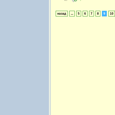
назад
...
5
6
7
8
9
10