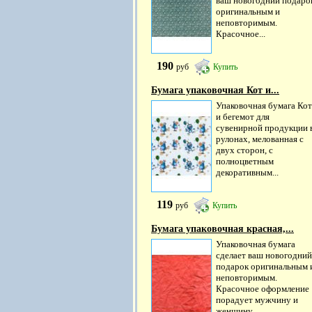
ваш новогодний подаро
оригинальным и
неповторимым.
Красочное...
190
руб
Купить
Бумага упаковочная Кот и...
Упаковочная бумага Кот
и бегемот для
сувенирной продукции 
рулонах, мелованная с
двух сторон, с
полноцветным
декоративным...
119
руб
Купить
Бумага упаковочная красная,...
Упаковочная бумага
сделает ваш новогодний
подарок оригинальным 
неповторимым.
Красочное оформление
порадует мужчину и
женщину,...