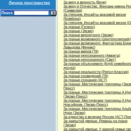
За веру и верность (Вече)
Личное пространство
За веру и Отечество. Женские имена Ро
(Символик)
Поиск
За глянцем. Инсайты красивой жизни
(Бомбора)
За глянцем. Инсайты красивой жизни (
За гранью (Гелеос)
За гранью (Эксмо)
За гранью вероятного (Эксмо)
За гранью возможного (Центрполиграф)
За гранью возможного. Фантастика Бор
Давыдова (Феникс)
За гранью миров (Т8)
За гранью непознанного (Амрита)
За гранью непознанного (Свет)
За гранью объяснимого (Клуб семейног
досуга)
За гранью реальности (Рипол-Классик)
За гранью сновидений (Т8)
За гранью сознания (АСТ)
За гранью. Мистические триллеры (Эксм
Пресс)
За гранью. Мистические триллеры А.Ну
(Эксмо-Пресс)
За гранью. Мистические триллеры А.Нур
Нов.оформ. (Эксмо-Пресс)
За гранью. Мистические триллеры Аль
Нури (Эксмо)
За единство и величие России (АСТ-Пре
За закрытой дверью. Романы на грани
(Эксмо)
За закрытой дверью. У каждой семьи св