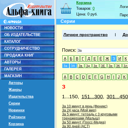
Корзина
Логин
Товаров:
0
Цена:
0 руб.
Пар
Серии
НОВОСТИ
ОБ ИЗДАТЕЛЬСТВЕ
Личное пространство
До
КАТАЛОГ
СОТРУДНИЧЕСТВО
Поиск:
ПРОДАЖА КНИГ
А
Б
В
Г
Д
Е
Ё
Ж
З
И
К
АВТОРЫ
За
ЗА
Зв
Зд
Зе
ЗЕ
Зи
ЗК
Зл
ГАЛЕРЕЯ
МАГАЗИН
A
B
C
D
E
F
G
H
I
J
K
Авторы
З
Жанры
1...150,
151...300
,
301...450
Издательства
Серии
За 10 минут в день (Феникс)
Новинки
За 24 часа (Мой мир)
За 5 минут: тетрадь с 3 круговыми
Рейтинги
тренажерами (Малыш)
За 50 минут (Гросс-Медиа)
Корзина
За 90 дней (АСТ)