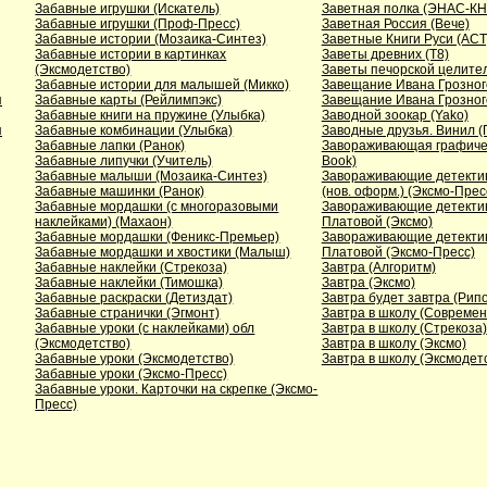
Забавные игрушки (Искатель)
Заветная полка (ЭНАС-К
Забавные игрушки (Проф-Пресс)
Заветная Россия (Вече)
Забавные истории (Мозаика-Синтез)
Заветные Книги Руси (АСТ
Забавные истории в картинках
Заветы древних (Т8)
(Эксмодетство)
Заветы печорской целите
Забавные истории для малышей (Микко)
Завещание Ивана Грозног
я
Забавные карты (Рейлимпэкс)
Завещание Ивана Грозног
Забавные книги на пружине (Улыбка)
Заводной зоокар (Yako)
я
Забавные комбинации (Улыбка)
Заводные друзья. Винил 
Забавные лапки (Ранок)
Завораживающая графическ
Забавные липучки (Учитель)
Book)
Забавные малыши (Мозаика-Синтез)
Завораживающие детекти
Забавные машинки (Ранок)
(нов. оформ.) (Эксмо-Прес
Забавные мордашки (с многоразовыми
Завораживающие детекти
наклейками) (Махаон)
Платовой (Эксмо)
Забавные мордашки (Феникс-Премьер)
Завораживающие детекти
Забавные мордашки и хвостики (Малыш)
Платовой (Эксмо-Пресс)
Забавные наклейки (Стрекоза)
Завтра (Алгоритм)
Забавные наклейки (Тимошка)
Завтра (Эксмо)
Забавные раскраски (Детиздат)
Завтра будет завтра (Рип
Забавные странички (Эгмонт)
Завтра в школу (Совреме
Забавные уроки (с наклейками) обл
Завтра в школу (Стрекоза)
(Эксмодетство)
Завтра в школу (Эксмо)
Забавные уроки (Эксмодетство)
Завтра в школу (Эксмодет
Забавные уроки (Эксмо-Пресс)
Забавные уроки. Карточки на скрепке (Эксмо-
Пресс)