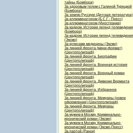
тайны (Бомбора)
За здоровым телом с Галиной Турецкой
(Бомбора)
За землю Русскую (Детская литература)
За иллюминатором (Б.С.Г.- Пресс)
За иллюминатором (Иностранка)
За кадром. Истории легенд телевидени
(Бомбора)
За кадром. Истории легенд телевидени
(Эксмо)
За кулисами медицины (Эксмо)
За линией фронта (мини-формат)
(Центрполиграф)
За линией фронта. Биографии
(Центрполиграф)
За линией фронта. Военная история
(Центрполиграф)
За линией фронта. Военный роман
(Центрполиграф)
За линией фронта. Дивизии Вермахта
(Центрполиграф)
За линией фронта. Избранное
(Центрполиграф)
За линией фронта. Мемуары (новое
оформление) (Центрполиграф)
За линией фронта. Мемуары
(Центрполиграф)
За мужем в Москву. Криминально-
иронический роман (Эксмо)
За мужем в Москву. Криминально-
иронический роман (Эксмо-Пресс)
За партой (Ранок)