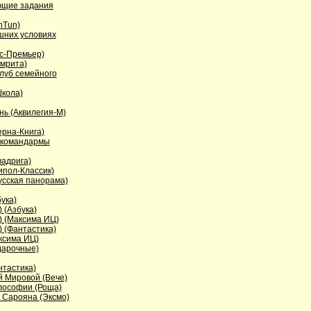
ющие задания
nTun)
шних условиях
кс-Премьер)
мрита)
луб семейного
кола)
нь (Аквилегия-М)
ерна-Книга)
 командармы
вадрига)
ипол-Классик)
усская панорама)
ука)
 (Азбука)
) (Максима ИЦ)
) (Фантастика)
ксима ИЦ)
дарочные)
нтастика)
 Мировой (Вече)
ософии (Роща)
. Сарояна (Эксмо)