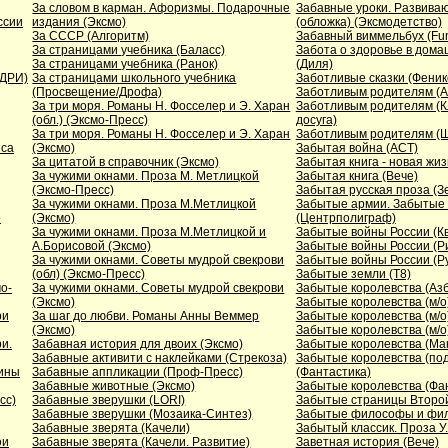
За словом в карман. Афоризмы. Подарочные
Забавные уроки. Развива
ссии
издания (Эксмо)
(обложка) (Эксмодетство)
За СССР (Алгоритм)
Забавный виммельбух (Fu
За страницами учебника (Баласс)
Забота о здоровье в дома
За страницами учебника (Ранок)
(Диля)
ОДРИ)
За страницами школьного учебника
Заботливые сказки (Фени
(Просвещение/Дрофа)
Заботливым родителям (А
За три моря. Романы Н. Фосселер и Э. Харан
Заботливым родителям (К
(обл.) (Эксмо-Пресс)
досуга)
За три моря. Романы Н. Фосселер и Э. Харан
Заботливым родителям (Ш
иса
(Эксмо)
Забытая война (АСТ)
За цитатой в справочник (Эксмо)
Забытая книга - новая жиз
За чужими окнами. Проза М. Метлицкой
Забытая книга (Вече)
(Эксмо-Пресс)
Забытая русская проза (З
За чужими окнами. Проза М.Метлицкой
Забытые армии. Забытые
о
(Эксмо)
(Центрполиграф)
За чужими окнами. Проза М.Метлицкой и
Забытые войны России (К
А.Борисовой (Эксмо)
Забытые войны России (Р
За чужими окнами. Советы мудрой свекрови
Забытые войны России (Р
(обл) (Эксмо-Пресс)
Забытые земли (Т8)
о-
За чужими окнами. Советы мудрой свекрови
Забытые королевства (Азб
(Эксмо)
Забытые королевства (м/о)
ри
За шаг до любви. Романы Анны Веммер
Забытые королевства (м/о
(Эксмо)
Забытые королевства (м/о
и.
Забавная история для двоих (Эксмо)
Забытые королевства (Ма
Забавные активити с наклейками (Стрекоза)
Забытые королевства (по
бины
Забавные аппликации (Проф-Пресс)
(Фантастика)
Забавные животные (Эксмо)
Забытые королевства (Фа
сс)
Забавные зверушки (LORI)
Забытые страницы Второй
Забавные зверушки (Мозаика-Синтез)
Забытые философы и фил
Забавные зверята (Качели)
Забытый классик. Проза У
ои
Забавные зверята (Качели. Развитие)
Заветная история (Вече)