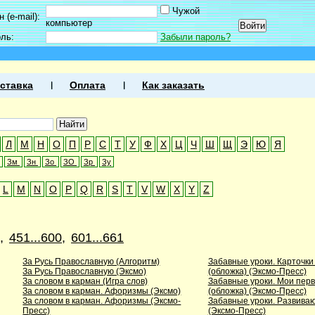
Чужой
 (e-mail):
компьютер
оль:
Забыли пароль?
ставка
Оплата
Как заказать
Л
М
Н
О
П
Р
С
Т
У
Ф
Х
Ц
Ч
Ш
Щ
Э
Ю
Я
Зм
Зн
Зо
ЗО
Зр
Зу
L
M
N
O
P
Q
R
S
T
V
W
X
Y
Z
,
451...600
,
601...661
За Русь Православную (Алгоритм)
Забавные уроки. Карточки
За Русь Православную (Эксмо)
(обложка) (Эксмо-Пресс)
За словом в карман (Игра слов)
Забавные уроки. Мои пер
За словом в карман. Афоризмы (Эксмо)
(обложка) (Эксмо-Пресс)
За словом в карман. Афоризмы (Эксмо-
Забавные уроки. Развиваю
Пресс)
(Эксмо-Пресс)