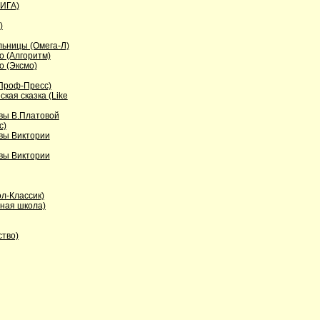
НИГА)
)
льницы (Омега-Л)
о (Алгоритм)
о (Эксмо)
(Проф-Пресс)
ая сказка (Like
вы В.Платовой
с)
вы Виктории
вы Виктории
ол-Классик)
нная школа)
ство)