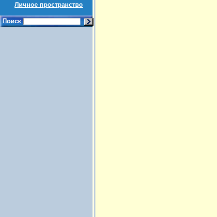
Личное пространство
Поиск