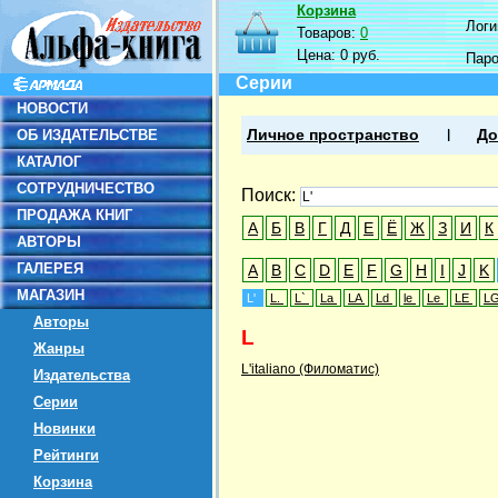
Корзина
Логин
Товаров:
0
Цена:
0 руб.
Пар
Серии
НОВОСТИ
ОБ ИЗДАТЕЛЬСТВЕ
Личное пространство
До
КАТАЛОГ
СОТРУДНИЧЕСТВО
Поиск:
ПРОДАЖА КНИГ
А
Б
В
Г
Д
Е
Ё
Ж
З
И
К
АВТОРЫ
ГАЛЕРЕЯ
A
B
C
D
E
F
G
H
I
J
K
МАГАЗИН
L'
L.
L`
La
LA
Ld
le
Le
LE
L
Авторы
L
Жанры
L'italiano (Филоматис)
Издательства
Серии
Новинки
Рейтинги
Корзина