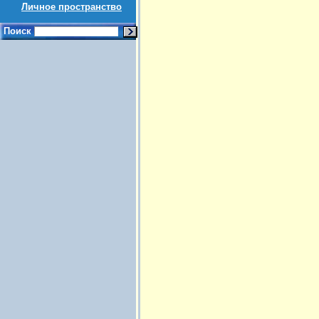
Личное пространство
Поиск