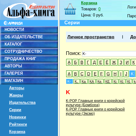
Корзина
Логин
Товаров:
0
Цена:
0 руб.
Пар
Серии
НОВОСТИ
ОБ ИЗДАТЕЛЬСТВЕ
Личное пространство
До
КАТАЛОГ
СОТРУДНИЧЕСТВО
Поиск:
ПРОДАЖА КНИГ
А
Б
В
Г
Д
Е
Ё
Ж
З
И
К
АВТОРЫ
ГАЛЕРЕЯ
A
B
C
D
E
F
G
H
I
J
K
МАГАЗИН
K-
K.
Ka
KA
Ke
KE
Ki
KI
Kl
Авторы
K
Жанры
K-POP. Главные книги о корейской
Издательства
культуре (Бомбора)
K-POP. Главные книги о корейской
Серии
культуре (Эксмо)
Новинки
Рейтинги
Корзина