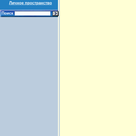
Личное пространство
Поиск