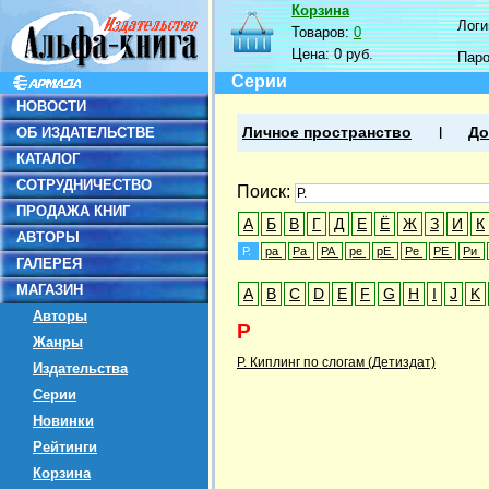
Корзина
Логин
Товаров:
0
Цена:
0 руб.
Пар
Серии
НОВОСТИ
ОБ ИЗДАТЕЛЬСТВЕ
Личное пространство
До
КАТАЛОГ
СОТРУДНИЧЕСТВО
Поиск:
ПРОДАЖА КНИГ
А
Б
В
Г
Д
Е
Ё
Ж
З
И
К
АВТОРЫ
Р.
ра
Ра
РА
ре
рЕ
Ре
РЕ
Ри
ГАЛЕРЕЯ
МАГАЗИН
A
B
C
D
E
F
G
H
I
J
K
Авторы
Р
Жанры
Р. Киплинг по слогам (Детиздат)
Издательства
Серии
Новинки
Рейтинги
Корзина