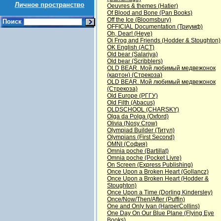
Личное пространство
Oeuvres & themes (Hatier)
Of Blood and Bone (Pan Books)
Off the Ice (Bloomsbury)
Поиск
OFFICIAL Documentation (Триумф)
Oh, Dear! (Heye)
Oi Frog and Friends (Hodder & Stoughton)
OK English (АСТ)
Old bear (Salariya)
Old bear (Scribblers)
OLD BEAR. Мой любимый медвежонок
(картон) (Стрекоза)
OLD BEAR. Мой любимый медвежонок
(Стрекоза)
Old Europe (РГГУ)
Old Filth (Abacus)
OLDSCHOOL (CHARSKY)
Olga da Polga (Oxford)
Olivia (Nosy Crow)
Olympiad Builder (Титул)
Olympians (First Second)
OMNI (София)
Omnia poche (Bartillat)
Omnia poche (Pocket Livre)
On Screen (Express Publishing)
Once Upon a Broken Heart (Gollancz)
Once Upon a Broken Heart (Hodder &
Stoughton)
Once Upon a Time (Dorling Kindersley)
Once/Now/Then/After (Puffin)
One and Only Ivan (HarperCollins)
One Day On Our Blue Plane (Flying Eye
Books)