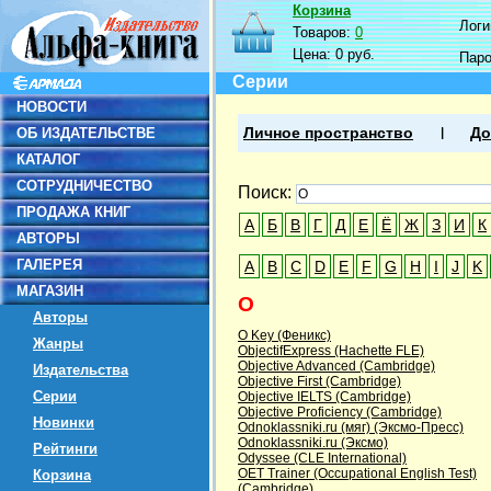
Корзина
Логин
Товаров:
0
Цена:
0 руб.
Пар
Серии
НОВОСТИ
ОБ ИЗДАТЕЛЬСТВЕ
Личное пространство
До
КАТАЛОГ
СОТРУДНИЧЕСТВО
Поиск:
ПРОДАЖА КНИГ
А
Б
В
Г
Д
Е
Ё
Ж
З
И
К
АВТОРЫ
ГАЛЕРЕЯ
A
B
C
D
E
F
G
H
I
J
K
МАГАЗИН
O
Авторы
O Key (Феникс)
Жанры
ObjectifExpress (Hachette FLE)
Objective Advanced (Cambridge)
Издательства
Objective First (Cambridge)
Серии
Objective IELTS (Cambridge)
Objective Proficiency (Cambridge)
Новинки
Odnoklassniki.ru (мяг) (Эксмо-Пресс)
Odnoklassniki.ru (Эксмо)
Рейтинги
Odyssee (CLE International)
OET Trainer (Occupational English Test)
Корзина
(Cambridge)