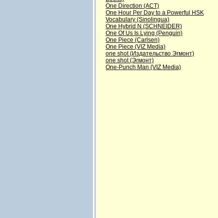
One Direction (АСТ)
One Hour Per Day to a Powerful HSK
Vocabulary (Sinolingua)
One Hybrid N (SCHNEIDER)
One Of Us Is Lying (Penguin)
One Piece (Carlsen)
One Piece (VIZ Media)
one shot (Издательство Эгмонт)
one shot (Эгмонт)
One-Punch Man (VIZ Media)