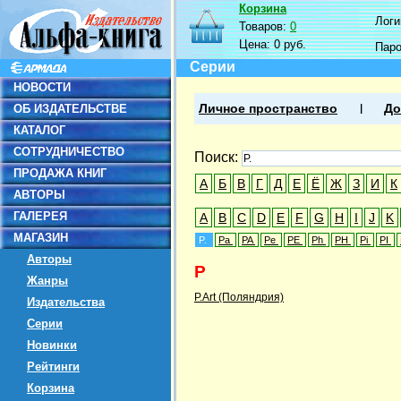
Корзина
Логин
Товаров:
0
Цена:
0 руб.
Пар
Серии
НОВОСТИ
ОБ ИЗДАТЕЛЬСТВЕ
Личное пространство
До
КАТАЛОГ
СОТРУДНИЧЕСТВО
Поиск:
ПРОДАЖА КНИГ
А
Б
В
Г
Д
Е
Ё
Ж
З
И
К
АВТОРЫ
ГАЛЕРЕЯ
A
B
C
D
E
F
G
H
I
J
K
МАГАЗИН
P.
Pa
PA
Pe
PE
Ph
PH
Pi
PI
Авторы
P
Жанры
P.Art (Поляндрия)
Издательства
Серии
Новинки
Рейтинги
Корзина