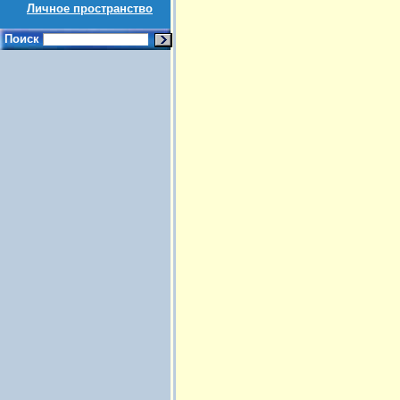
Личное пространство
Поиск