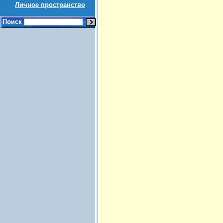
Личное пространство
Поиск