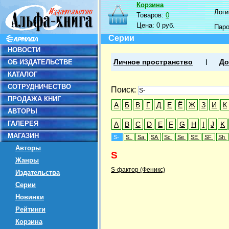
Корзина
Логин
Товаров:
0
Цена:
0 руб.
Пар
Серии
НОВОСТИ
ОБ ИЗДАТЕЛЬСТВЕ
Личное пространство
До
КАТАЛОГ
СОТРУДНИЧЕСТВО
Поиск:
ПРОДАЖА КНИГ
А
Б
В
Г
Д
Е
Ё
Ж
З
И
К
АВТОРЫ
ГАЛЕРЕЯ
A
B
C
D
E
F
G
H
I
J
K
МАГАЗИН
S-
S.
Sa
SA
Sc
Se
SE
SF
Sh
Авторы
S
Жанры
S-фактор (Феникс)
Издательства
Серии
Новинки
Рейтинги
Корзина