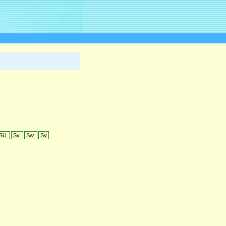
SU
Sv
Sw
Sy