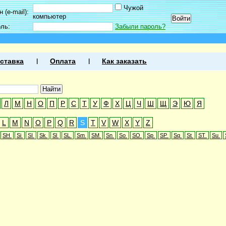
Чужой
 (e-mail):
компьютер
оль:
Забыли пароль?
ставка
Оплата
Как заказать
Л
М
Н
О
П
Р
С
Т
У
Ф
Х
Ц
Ч
Ш
Щ
Э
Ю
Я
L
M
N
O
P
Q
R
S
T
V
W
X
Y
Z
SH
Si
SI
Sk
Sl
SL
Sm
SM
Sn
So
SO
Sp
SP
Sq
St
ST
Su