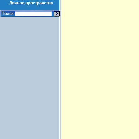
Личное пространство
Поиск