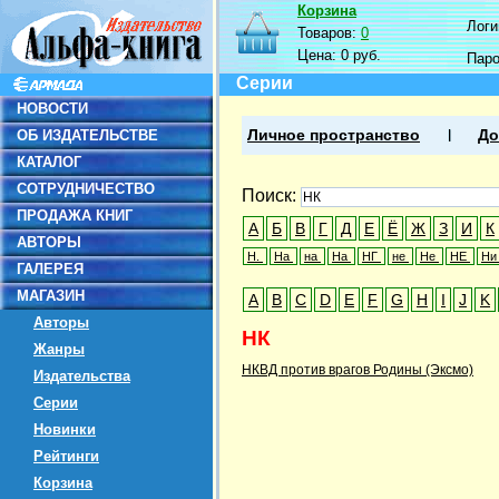
Корзина
Логин
Товаров:
0
Цена:
0 руб.
Пар
Серии
НОВОСТИ
ОБ ИЗДАТЕЛЬСТВЕ
Личное пространство
До
КАТАЛОГ
СОТРУДНИЧЕСТВО
Поиск:
ПРОДАЖА КНИГ
А
Б
В
Г
Д
Е
Ё
Ж
З
И
К
АВТОРЫ
Н.
Нa
на
На
НГ
не
Не
НЕ
Н
ГАЛЕРЕЯ
МАГАЗИН
A
B
C
D
E
F
G
H
I
J
K
Авторы
НК
Жанры
НКВД против врагов Родины (Эксмо)
Издательства
Серии
Новинки
Рейтинги
Корзина